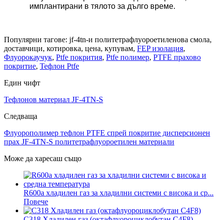
имплантирани в тялото за дълго време.
Популярни тагове: jf-4tn-и политетрафлуороетиленова смола,
доставчици, котировка, цена, купувам,
FEP изолация
,
Флуорокаучук
,
Ptfe покрития
,
Ptfe полимер
,
PTFE прахово
покритие
,
Тефлон Ptfe
Един чифт
Тефлонов материал JF-4TN-S
Следваща
Флуорополимер тефлон PTFE спрей покритие дисперсионен
прах JF-4TN-S политетрафлуороетилен материали
Може да харесаш също
R600a хладилен газ за хладилни системи с висока и ср...
Повече
C318 Хладилен газ (октафлуороциклобутан C4F8)