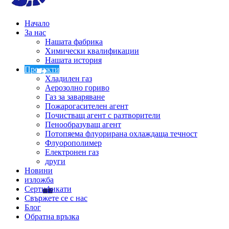
Начало
За нас
Нашата фабрика
Химически квалификации
Нашата история
Продукти
Хладилен газ
Аерозолно гориво
Газ за заваряване
Пожарогасителен агент
Почистващ агент с разтворители
Пенообразуващ агент
Потопяема флуорирана охлаждаща течност
Флуорополимер
Електронен газ
други
Новини
изложба
Сертификати
Свържете се с нас
Блог
Обратна връзка