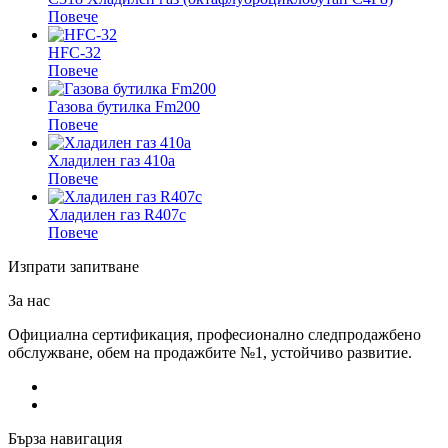
Повече
HFC-32
Повече
Газова бутилка Fm200
Повече
Хладилен газ 410a
Повече
Хладилен газ R407c
Повече
Изпрати запитване
За нас
Официална сертификация, професионално следпродажбено
обслужване, обем на продажбите №1, устойчиво развитие.
Бърза навигация