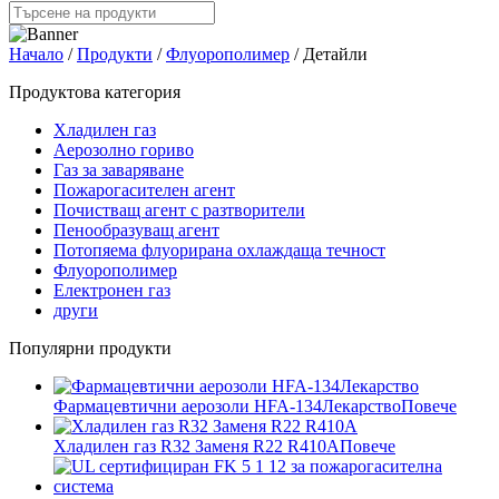
Начало
/
Продукти
/
Флуорополимер
/ Детайли
Продуктова категория
Хладилен газ
Аерозолно гориво
Газ за заваряване
Пожарогасителен агент
Почистващ агент с разтворители
Пенообразуващ агент
Потопяема флуорирана охлаждаща течност
Флуорополимер
Електронен газ
други
Популярни продукти
Фармацевтични аерозоли HFA-134Лекарство
Повече
Хладилен газ R32 Заменя R22 R410A
Повече