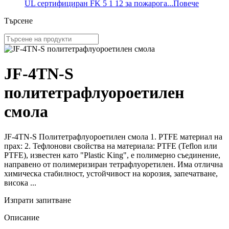
UL сертифициран FK 5 1 12 за пожарога...
Повече
Търсене
JF-4TN-S
политетрафлуороетилен
смола
JF-4TN-S Политетрафлуороетилен смола 1. PTFE материал на
прах: 2. Тефлонови свойства на материала: PTFE (Teflon или
PTFE), известен като "Plastic King", е полимерно съединение,
направено от полимеризиран тетрафлуоретилен.
Има отлична
химическа стабилност, устойчивост на корозия, запечатване,
висока ...
Изпрати запитване
Описание