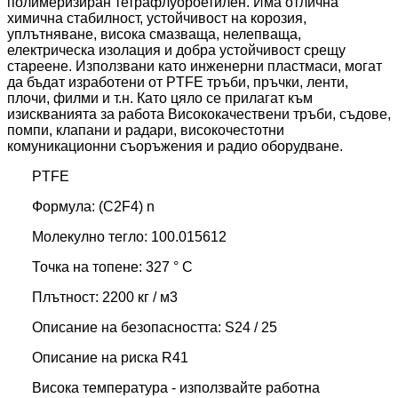
полимеризиран тетрафлуороетилен.
Има отлична
химична стабилност, устойчивост на корозия,
уплътняване, висока смазваща, нелепваща,
електрическа изолация и добра устойчивост срещу
стареене.
Използвани като инженерни пластмаси, могат
да бъдат изработени от PTFE тръби, пръчки, ленти,
плочи, филми и т.н. Като цяло се прилагат към
изискванията за работа Висококачествени тръби, съдове,
помпи, клапани и радари, високочестотни
комуникационни съоръжения и радио оборудване.
PTFE
Формула: (C2F4) n
Молекулно тегло: 100.015612
Точка на топене: 327 ° С
Плътност: 2200 кг / м3
Описание на безопасността: S24 / 25
Описание на риска R41
Висока температура - използвайте работна