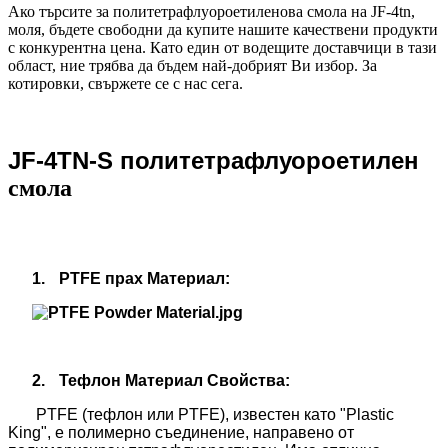
Ако търсите за политетрафлуороетиленова смола на JF-4tn,
моля, бъдете свободни да купите нашите качествени продукти
с конкурентна цена.
Като един от водещите доставчици в тази
област, ние трябва да бъдем най-добрият Ви избор.
За
котировки, свържете се с нас сега.
JF-4TN-S политетрафлуороетилен
смола
1.
PTFE прах Материал:
2.
Тефлон Материал Свойства:
PTFE (тефлон или PTFE), известен като "Plastic
King", е полимерно съединение, направено от