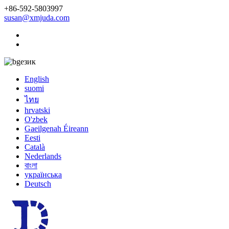
+86-592-5803997
susan@xmjuda.com
език
English
suomi
ไทย
hrvatski
O'zbek
Gaeilgenah Éireann
Eesti
Català
Nederlands
বাংলা
українська
Deutsch