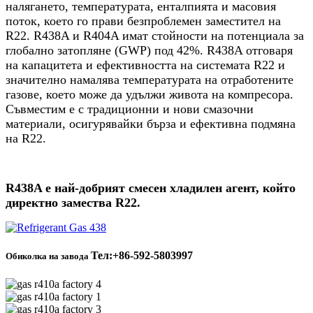
налягането, температурата, енталпията и масовия
поток, което го прави безпроблемен заместител на
R22. R438A и R404A имат стойности на потенциала за
глобално затопляне (GWP) под 42%. R438A отговаря
на капацитета и ефективността на системата R22 и
значително намалява температурата на отработените
газове, което може да удължи живота на компресора.
Съвместим е с традиционни и нови смазочни
материали, осигурявайки бърза и ефективна подмяна
на R22.
R438A е най-добрият смесен хладилен агент, който
директно замества R22.
Тел:+86-592-5803997
Обиколка на завода