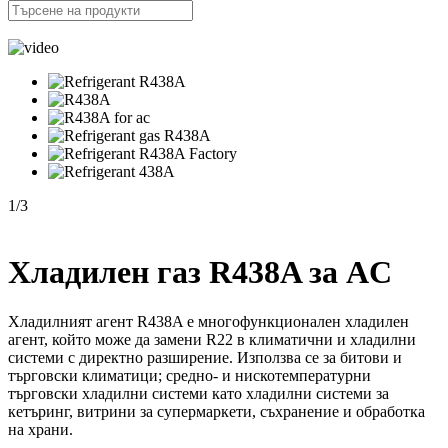
1
/
3
Хладилен газ R438A за AC
Хладилният агент R438A е многофункционален хладилен
агент, който може да замени R22 в климатични и хладилни
системи с директно разширение. Използва се за битови и
търговски климатици; средно- и нискотемпературни
търговски хладилни системи като хладилни системи за
кетъринг, витрини за супермаркети, съхранение и обработка
на храни.