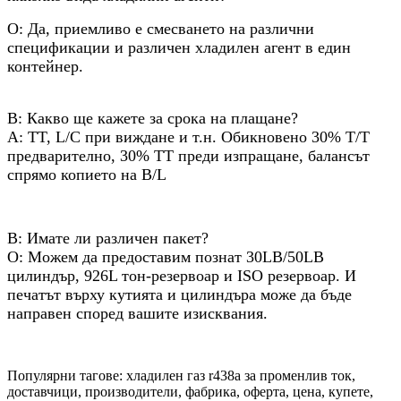
О: Да, приемливо е смесването на различни
спецификации и различен хладилен агент в един
контейнер.
В: Какво ще кажете за срока на плащане?
A: TT, L/C при виждане и т.н. Обикновено 30% T/T
предварително, 30% TT преди изпращане, балансът
спрямо копието на B/L
В: Имате ли различен пакет?
О: Можем да предоставим познат 30LB/50LB
цилиндър, 926L тон-резервоар и ISO резервоар. И
печатът върху кутията и цилиндъра може да бъде
направен според вашите изисквания.
Популярни тагове: хладилен газ r438a за променлив ток,
доставчици, производители, фабрика, оферта, цена, купете,