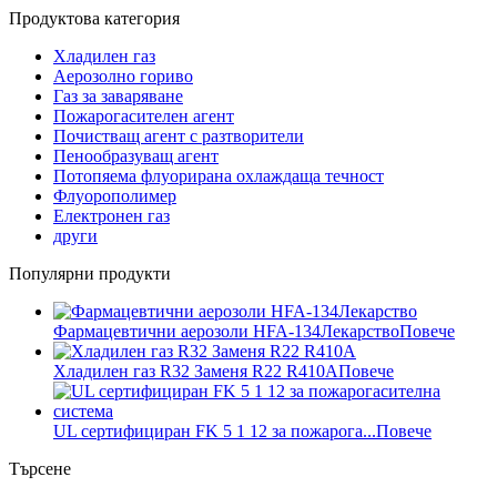
Продуктова категория
Хладилен газ
Аерозолно гориво
Газ за заваряване
Пожарогасителен агент
Почистващ агент с разтворители
Пенообразуващ агент
Потопяема флуорирана охлаждаща течност
Флуорополимер
Електронен газ
други
Популярни продукти
Фармацевтични аерозоли HFA-134Лекарство
Повече
Хладилен газ R32 Заменя R22 R410A
Повече
UL сертифициран FK 5 1 12 за пожарога...
Повече
Търсене