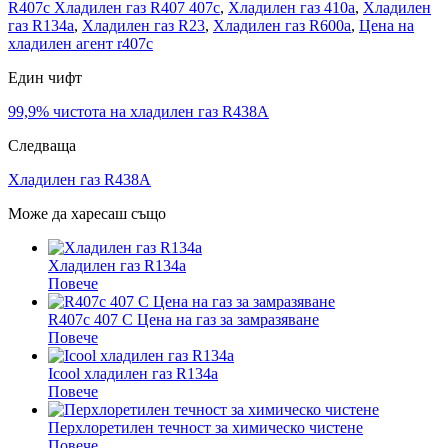
R407c Хладилен газ R407 407c
,
Хладилен газ 410a
,
Хладилен
газ R134a
,
Хладилен газ R23
,
Хладилен газ R600a
,
Цена на
хладилен агент r407c
Един чифт
99,9% чистота на хладилен газ R438A
Следваща
Хладилен газ R438A
Може да харесаш също
Хладилен газ R134a
Повече
R407c 407 C Цена на газ за замразяване
Повече
Icool хладилен газ R134a
Повече
Перхлоретилен течност за химическо чистене
Повече