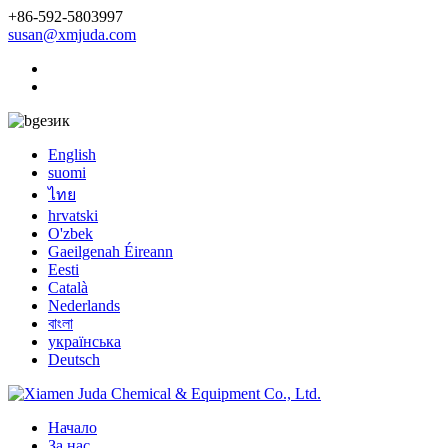
+86-592-5803997
susan@xmjuda.com
език
English
suomi
ไทย
hrvatski
O'zbek
Gaeilgenah Éireann
Eesti
Català
Nederlands
বাংলা
українська
Deutsch
Начало
За нас