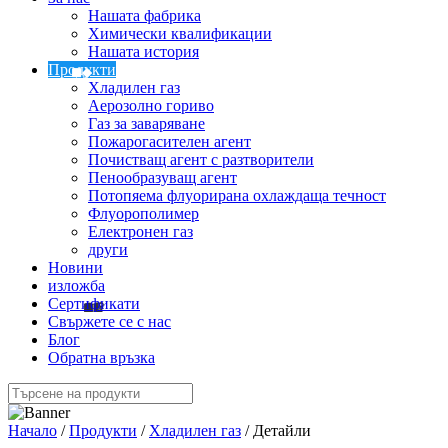
Нашата фабрика
Химически квалификации
Нашата история
Продукти
Хладилен газ
Аерозолно гориво
Газ за заваряване
Пожарогасителен агент
Почистващ агент с разтворители
Пенообразуващ агент
Потопяема флуорирана охлаждаща течност
Флуорополимер
Електронен газ
други
Новини
изложба
Сертификати
Свържете се с нас
Блог
Обратна връзка
Начало
/
Продукти
/
Хладилен газ
/ Детайли