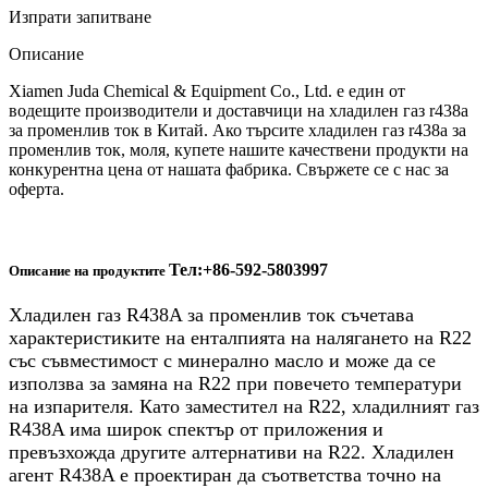
Изпрати запитване
Описание
Xiamen Juda Chemical & Equipment Co., Ltd. е един от
водещите производители и доставчици на хладилен газ r438a
за променлив ток в Китай. Ако търсите хладилен газ r438a за
променлив ток, моля, купете нашите качествени продукти на
конкурентна цена от нашата фабрика. Свържете се с нас за
оферта.
Тел:+86-592-5803997
Описание на продуктите
Хладилен газ R438A за променлив ток съчетава
характеристиките на енталпията на налягането на R22
със съвместимост с минерално масло и може да се
използва за замяна на R22 при повечето температури
на изпарителя. Като заместител на R22, хладилният газ
R438A има широк спектър от приложения и
превъзхожда другите алтернативи на R22. Хладилен
агент R438A е проектиран да съответства точно на