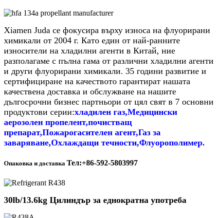
Xiamen Juda се фокусира върху износа на флуорирани
химикали от 2004 г. Като един от най-ранните
износители на хладилни агенти в Китай, ние
разполагаме с пълна гама от различни хладилни агенти
и други флуорирани химикали. 35 години развитие и
сертифициране на качеството гарантират нашата
качествена доставка и обслужване на нашите
дългосрочни бизнес партньори от цял ​​свят в 7 основни
продуктови серии:
хладилен газ,
Медицински
аерозолен пропелент,
почистващ
препарат,
Пожарогасителен агент,
Газ за
заваряване,
Охлаждащи течности,
Флуорополимер.
Тел:+86-592-5803997
Опаковка и доставка
30lb/13.6kg Цилиндър за еднократна употреба