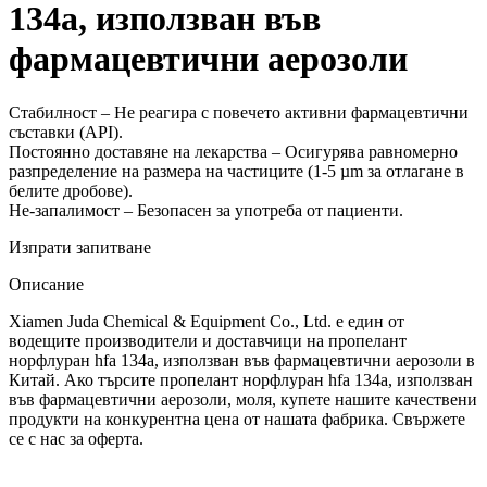
134a, използван във
фармацевтични аерозоли
Стабилност – Не реагира с повечето активни фармацевтични
съставки (API).
Постоянно доставяне на лекарства – Осигурява равномерно
разпределение на размера на частиците (1-5 µm за отлагане в
белите дробове).
Не-запалимост – Безопасен за употреба от пациенти.
Изпрати запитване
Описание
Xiamen Juda Chemical & Equipment Co., Ltd. е един от
водещите производители и доставчици на пропелант
норфлуран hfa 134a, използван във фармацевтични аерозоли в
Китай. Ако търсите пропелант норфлуран hfa 134a, използван
във фармацевтични аерозоли, моля, купете нашите качествени
продукти на конкурентна цена от нашата фабрика. Свържете
се с нас за оферта.