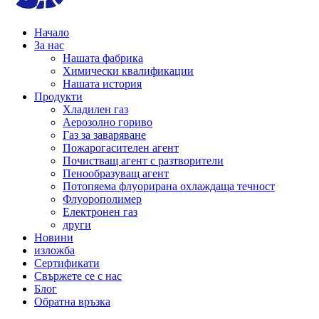
Начало
За нас
Нашата фабрика
Химически квалификации
Нашата история
Продукти
Хладилен газ
Аерозолно гориво
Газ за заваряване
Пожарогасителен агент
Почистващ агент с разтворители
Пенообразуващ агент
Потопяема флуорирана охлаждаща течност
Флуорополимер
Електронен газ
други
Новини
изложба
Сертификати
Свържете се с нас
Блог
Обратна връзка