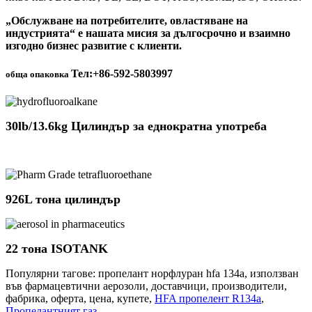
„Обслужване на потребителите, овластяване на
индустрията“ е нашата мисия за дългосрочно и взаимно
изгодно бизнес развитие с клиенти.
Тел:+86-592-5803997
обща опаковка
30lb/13.6kg Цилиндър за еднократна употреба
926L тона цилиндър
22 тона ISOTANK
Популярни тагове: пропелант норфлуран hfa 134a, използван
във фармацевтични аерозоли, доставчици, производители,
фабрика, оферта, цена, купете,
HFA пропелент R134a
,
Пропелантният газ