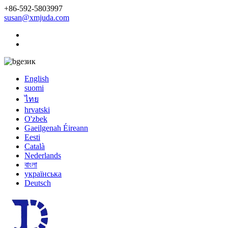
+86-592-5803997
susan@xmjuda.com
език
English
suomi
ไทย
hrvatski
O'zbek
Gaeilgenah Éireann
Eesti
Català
Nederlands
বাংলা
українська
Deutsch