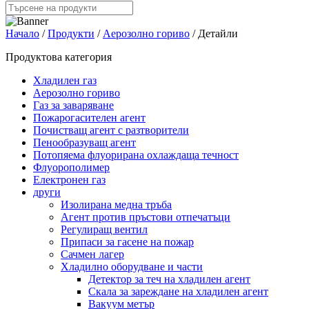
Начало
/
Продукти
/
Аерозолно гориво
/ Детайли
Продуктова категория
Хладилен газ
Аерозолно гориво
Газ за заваряване
Пожарогасителен агент
Почистващ агент с разтворители
Пенообразуващ агент
Потопяема флуорирана охлаждаща течност
Флуорополимер
Електронен газ
други
Изолирана медна тръба
Агент против пръстови отпечатъци
Регулиращ вентил
Припаси за гасене на пожар
Сачмен лагер
Хладилно оборудване и части
Детектор за теч на хладилен агент
Скала за зареждане на хладилен агент
Вакуум метър