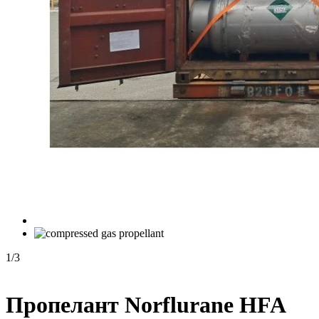
1
/
3
Пропелант Norflurane HFA