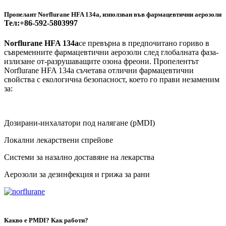
Пропелант Norflurane HFA 134a, използван във фармацевтични аерозоли
Тел:+86-592-5803997
Norflurane HFA 134a
се превърна в предпочитано гориво в
съвременните фармацевтични аерозоли след глобалната фаза-
излизане от-разрушаващите озона фреони. Пропелентът
Norflurane HFA 134a съчетава отлични фармацевтични
свойства с екологична безопасност, което го прави незаменим
за:
Дозирани-инхалатори под налягане (pMDI)
Локални лекарствени спрейове
Системи за назално доставяне на лекарства
Аерозоли за дезинфекция и грижа за рани
Какво е PMDI? Как работи?