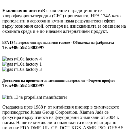
Екологично чисти:
В сравнение с традиционните
хлорофлуоровъглеродни (CFC) пропеланти, HFA 134A като
пропеланти в аерозолни кутии няма разрушителен ефект
върху озоновия слой, отговаря на изискванията за опазване на
околната среда и е по-идеален алтернативен продукт.
hFA 134a аерозолни пропелантни газове - Обиколка на фабриката
Тел:+86-592-5803997
Доставчик на пропелент за медицински аерозоли - Фирмен профил
Тел:+86-592-5803997
Създадена през 1988 г. от китайския пионер в химическото
производство Juhua Group Corporation, Xiamen Juda се
фокусира върху износа на флуорирани химикали от 2004 г.
насам. Нашите химикали и опаковки са в сертифицирано
ниво на: FDA DMF, UL, CE, DOT, KGS, ASME, ISO, OHSAS.