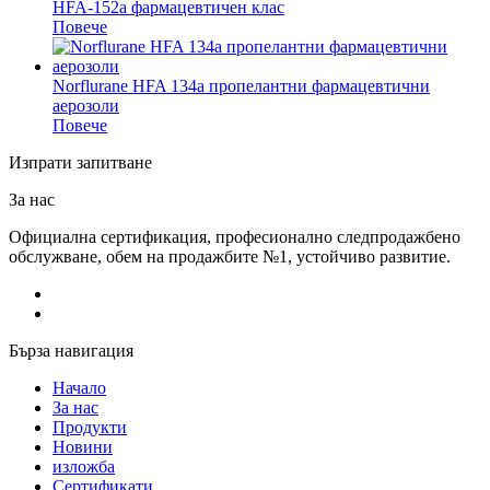
HFA-152a фармацевтичен клас
Повече
Norflurane HFA 134a пропелантни фармацевтични
аерозоли
Повече
Изпрати запитване
За нас
Официална сертификация, професионално следпродажбено
обслужване, обем на продажбите №1, устойчиво развитие.
Бърза навигация
Начало
За нас
Продукти
Новини
изложба
Сертификати