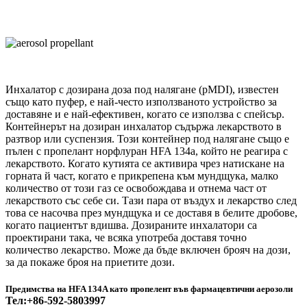
Инхалатор с дозирана доза под налягане (pMDI), известен
също като пуфер, е най-често използваното устройство за
доставяне и е най-ефективен, когато се използва с спейсър.
Контейнерът на дозиран инхалатор съдържа лекарството в
разтвор или суспензия. Този контейнер под налягане също е
пълен с пропелант норфлуран HFA 134a, който не реагира с
лекарството. Когато кутията се активира чрез натискане на
горната й част, когато е прикрепена към мундщука, малко
количество от този газ се освобождава и отнема част от
лекарството със себе си. Тази пара от въздух и лекарство след
това се насочва през мундщука и се доставя в белите дробове,
когато пациентът вдишва. Дозираните инхалатори са
проектирани така, че всяка употреба доставя точно
количество лекарство. Може да бъде включен брояч на дози,
за да покаже броя на приетите дози.
Предимства на HFA 134A като пропелент във фармацевтични аерозоли
Тел:+86-592-5803997