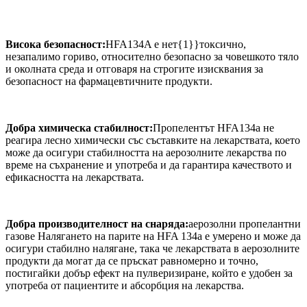
Висока безопасност:
HFA134A е нет{1}}токсично,
незапалимо гориво, относително безопасно за човешкото тяло
и околната среда и отговаря на строгите изисквания за
безопасност на фармацевтичните продукти.
Добра химическа стабилност:
Пропелентът HFA134a не
реагира лесно химически със съставките на лекарствата, което
може да осигури стабилността на аерозолните лекарства по
време на съхранение и употреба и да гарантира качеството и
ефикасността на лекарствата.
Добра производителност на снаряда:
аерозолни пропелантни
газове Налягането на парите на HFA 134a е умерено и може да
осигури стабилно налягане, така че лекарствата в аерозолните
продукти да могат да се пръскат равномерно и точно,
постигайки добър ефект на пулверизиране, който е удобен за
употреба от пациентите и абсорбция на лекарства.