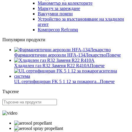
Манометър на колекторите
Маркуч за зареждане
Вакуумни помпи
Устройство за възстановяване на хладилен
агент
Компресор Refcomq
Популярни продукти
Фармацевтични аерозоли HFA-134Лекарство
Повече
Хладилен газ R32 Заменя R22 R410A
Повече
UL сертифициран FK 5 1 12 за пожарога...
Повече
Търсене