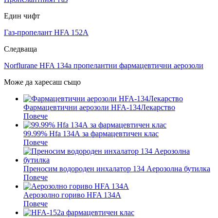
Един чифт
Газ-пропелант HFA 152A
Следваща
Norflurane HFA 134a пропелантни фармацевтични аерозоли
Може да харесаш също
Фармацевтични аерозоли HFA-134Лекарство
Повече
99.99% Hfa 134А за фармацевтичен клас
Повече
Преносим водороден инхалатор 134 Аерозолна бутилка
Повече
Аерозолно гориво HFA 134A
Повече